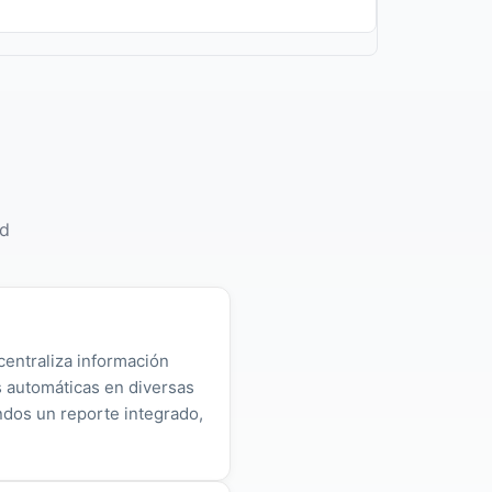
ed
centraliza información
as automáticas en diversas
ndos un reporte integrado,