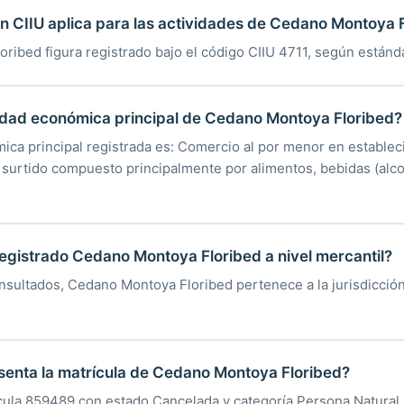
ón CIIU aplica para las actividades de Cedano Montoya 
ribed figura registrado bajo el código CIIU 4711, según estánd
vidad económica principal de Cedano Montoya Floribed?
mica principal registrada es: Comercio al por menor en estable
 surtido compuesto principalmente por alimentos, bebidas (alcoh
egistrado Cedano Montoya Floribed a nivel mercantil?
nsultados, Cedano Montoya Floribed pertenece a la jurisdicció
senta la matrícula de Cedano Montoya Floribed?
ícula 859489 con estado Cancelada y categoría Persona Natural.