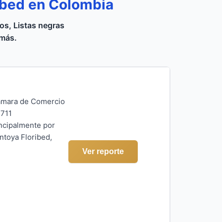
ibed en Colombia
s, Listas negras
 más.
Cámara de Comercio
4711
ncipalmente por
ntoya Floribed,
Ver reporte