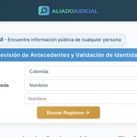
UÍ
- Encuentre información pública de cualquier persona
evisión de Antecedentes y Validación de Identid
ueda
Buscar Registros