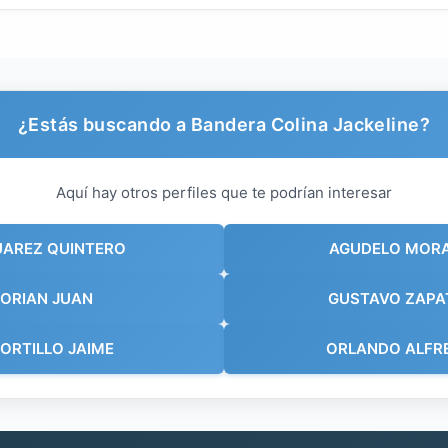
¿Estás buscando a Bandera Colina Jackeline?
Aquí hay otros perfiles que te podrían interesar
UAREZ QUINTERO
AGUDELO MORA
LORIAN JUAN
GUSTAVO ZAPA
ORTILLO JAIME
ORLANDO ALFR