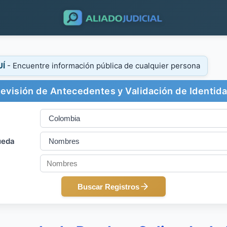
UÍ
- Encuentre información pública de cualquier persona
evisión de Antecedentes y Validación de Identid
ueda
Buscar Registros