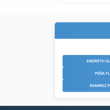
ENERIETH S
PEÑA F
RAMIREZ P