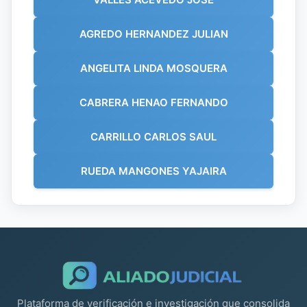
AGREDO HERNANDEZ JULIAN
ANGELITA LINDA MOSQUERA
CABRERA HENAO FERNANDO
CARRILLO CARLOS SAUL
RUEDA MANGONES YAJAIRA
Plataforma de verificación e investigación que consolida