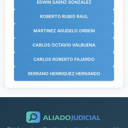
EDWIN SAENZ GONZALEZ
ROBERTO RUBIO RAUL
MARTINEZ AGUDELO ORBEIN
CARLOS OCTAVIO VALBUENA
CARLOS ROBERTO FAJARDO
SERRANO HENRIQUEZ HERNANDO