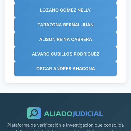
LOZANO GOMEZ NELLY
TARAZONA BERNAL JUAN
ALISON REINA CABRERA
ALVARO CUBILLOS RODRIGUEZ
OSCAR ANDRES ANACONA
Plataforma de verificación e investigación que consolida