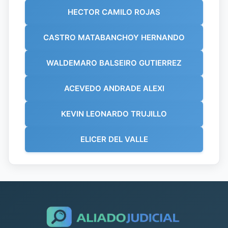
HECTOR CAMILO ROJAS
CASTRO MATABANCHOY HERNANDO
WALDEMARO BALSEIRO GUTIERREZ
ACEVEDO ANDRADE ALEXI
KEVIN LEONARDO TRUJILLO
ELICER DEL VALLE