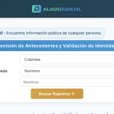
UÍ
- Encuentre información pública de cualquier persona
evisión de Antecedentes y Validación de Identid
ueda
Buscar Registros