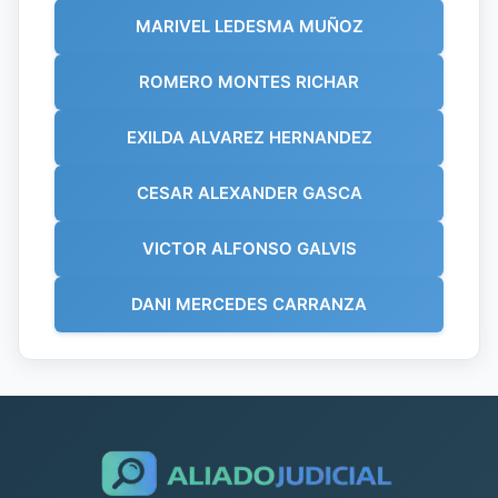
MARIVEL LEDESMA MUÑOZ
ROMERO MONTES RICHAR
EXILDA ALVAREZ HERNANDEZ
CESAR ALEXANDER GASCA
VICTOR ALFONSO GALVIS
DANI MERCEDES CARRANZA