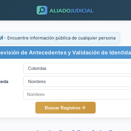
UÍ
- Encuentre información pública de cualquier persona
evisión de Antecedentes y Validación de Identid
ueda
Buscar Registros