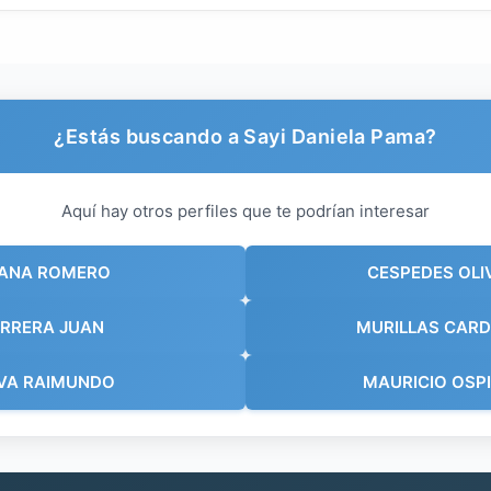
¿Estás buscando a Sayi Daniela Pama?
Aquí hay otros perfiles que te podrían interesar
HANA ROMERO
CESPEDES OLI
ERRERA JUAN
MURILLAS CARD
LVA RAIMUNDO
MAURICIO OSP