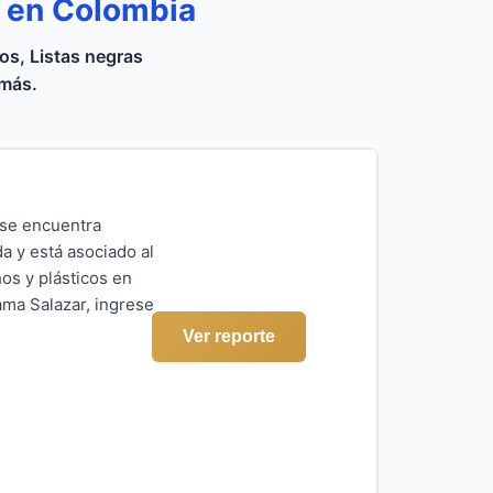
a en Colombia
s, Listas negras
 más.
 se encuentra
a y está asociado al
os y plásticos en
ama Salazar, ingrese
Ver reporte