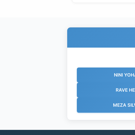
NINI YO
RAVE H
MEZA SI