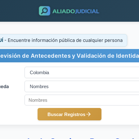
UÍ
- Encuentre información pública de cualquier persona
evisión de Antecedentes y Validación de Identid
ueda
Buscar Registros