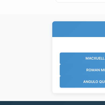
MACXUELL 
ROMAN MI
ANGULO QU