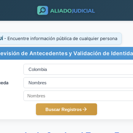
UÍ
- Encuentre información pública de cualquier persona
evisión de Antecedentes y Validación de Identid
ueda
Buscar Registros