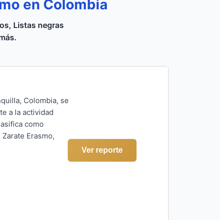
smo en Colombia
s, Listas negras
 más.
quilla, Colombia, se
e a la actividad
lasifica como
l Zarate Erasmo,
Ver reporte