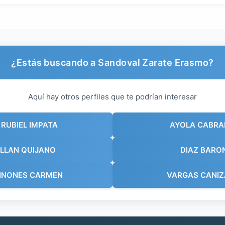
¿Estás buscando a Sandoval Zarate Erasmo?
Aquí hay otros perfiles que te podrían interesar
RUBIEL IMPATA
AYOLA CABRA
LLAN QUIJANO
DIAZ BARO
INONES CARMEN
VARGAS CANIZ