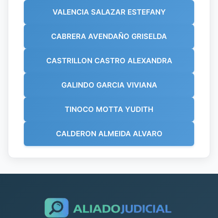
VALENCIA SALAZAR ESTEFANY
CABRERA AVENDAÑO GRISELDA
CASTRILLON CASTRO ALEXANDRA
GALINDO GARCIA VIVIANA
TINOCO MOTTA YUDITH
CALDERON ALMEIDA ALVARO