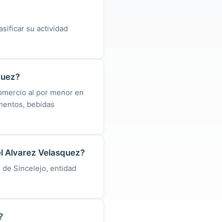
sificar su actividad
quez?
Comercio al por menor en
mentos, bebidas
el Alvarez Velasquez?
 de Sincelejo, entidad
?