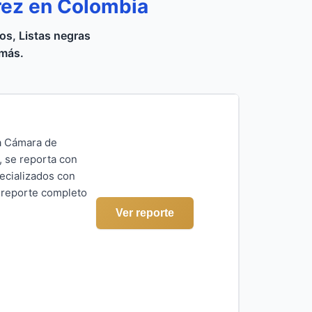
rez en Colombia
s, Listas negras
 más.
la Cámara de
, se reporta con
ecializados con
l reporte completo
Ver reporte