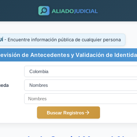
UÍ
- Encuentre información pública de cualquier persona
evisión de Antecedentes y Validación de Identid
ueda
Buscar Registros