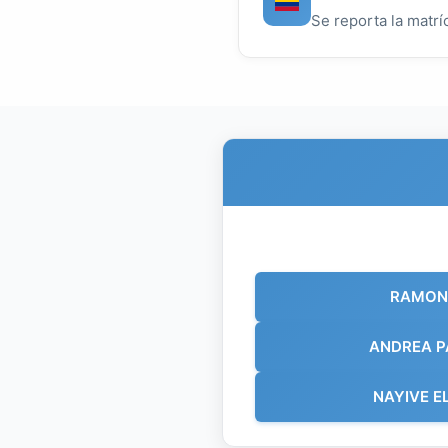
Se reporta la matrí
RAMON 
ANDREA P
NAYIVE E