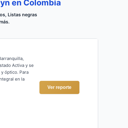
lyn en Colombia
s, Listas negras
 más.
arranquilla,
stado Activa y se
y óptico. Para
ntegral en la
Ver reporte