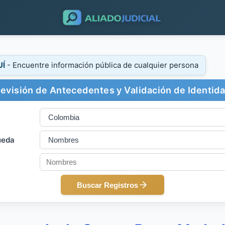
UÍ
- Encuentre información pública de cualquier persona
evisión de Antecedentes y Validación de Identid
ueda
Buscar Registros