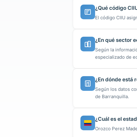
¿Qué código CII
El código CIIU asi
¿En qué sector 
Según la informaci
especializado de eq
¿En dónde está r
Según los datos co
de Barranquilla.
¿Cuál es el esta
Orozco Perez Maderl