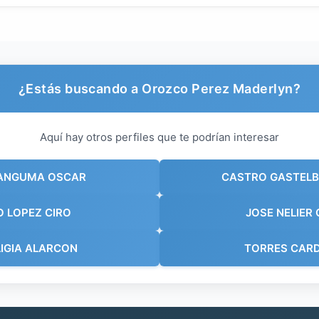
¿Estás buscando a Orozco Perez Maderlyn?
Aquí hay otros perfiles que te podrían interesar
ANGUMA OSCAR
CASTRO GASTELB
O LOPEZ CIRO
JOSE NELIER
IGIA ALARCON
TORRES CARD