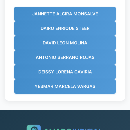
JANNETTE ALCIRA MONSALVE
DAIRO ENRIQUE STEER
DAVID LEON MOLINA
ANTONIO SERRANO ROJAS
DEISSY LORENA GAVIRIA
YESMAR MARCELA VARGAS