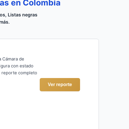
ras en Colombia
s, Listas negras
 más.
la Cámara de
igura con estado
el reporte completo
Ver reporte