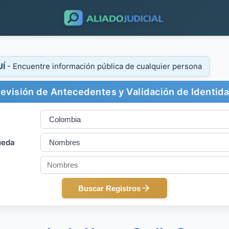
UÍ
- Encuentre información pública de cualquier persona
evisión de Antecedentes y Validación de Identid
ueda
Buscar Registros