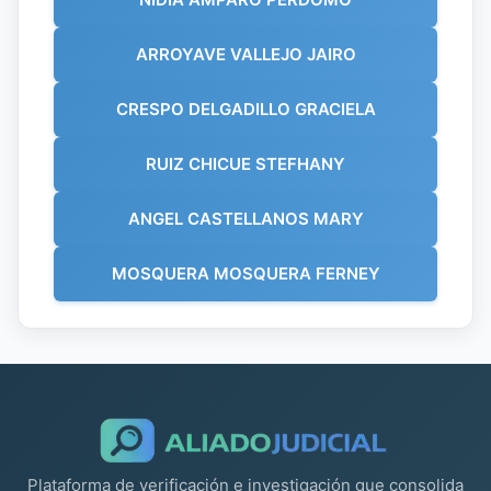
ARROYAVE VALLEJO JAIRO
CRESPO DELGADILLO GRACIELA
RUIZ CHICUE STEFHANY
ANGEL CASTELLANOS MARY
MOSQUERA MOSQUERA FERNEY
Plataforma de verificación e investigación que consolida