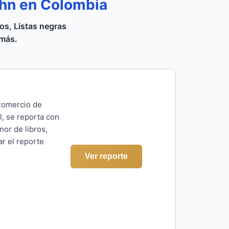
ohn en Colombia
s, Listas negras
 más.
Comercio de
l, se reporta con
or de libros,
ar el reporte
Ver reporte