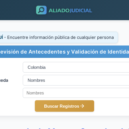
UÍ
- Encuentre información pública de cualquier persona
evisión de Antecedentes y Validación de Identid
ueda
Buscar Registros