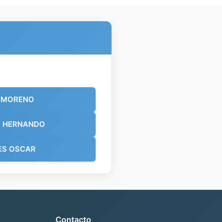
L MORENO
Y HERNANDO
ES OSCAR
Contacto