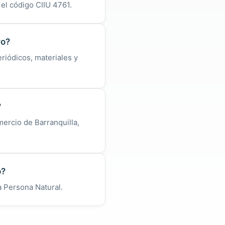
el código CIIU 4761.
ro?
riódicos, materiales y
?
ercio de Barranquilla,
o?
a Persona Natural.