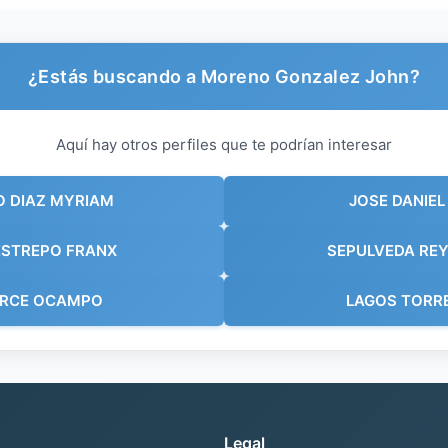
¿Estás buscando a Moreno Gonzalez John?
Aquí hay otros perfiles que te podrían interesar
 DIAZ MYRIAM
JOSE DANIE
ESTREPO FRANX
SEPULVEDA RE
ARCE OCAMPO
LAGOS TORR
Legal