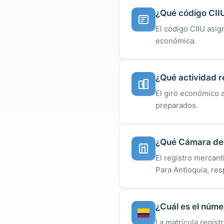
¿Qué código CII
El código CIIU asig
económica.
¿Qué actividad r
El giro económico 
preparados.
¿Qué Cámara de C
El registro mercan
Para Antioquia, re
¿Cuál es el núme
La matrícula regist