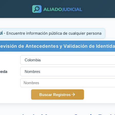
UÍ
- Encuentre información pública de cualquier persona
evisión de Antecedentes y Validación de Identid
ueda
Buscar Registros