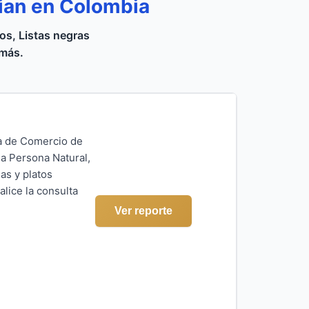
ian en Colombia
s, Listas negras
 más.
ra de Comercio de
 a Persona Natural,
as y platos
lice la consulta
Ver reporte