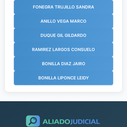
FONEGRA TRUJILLO SANDRA
ANILLO VEGA MARCO
DUQUE GIL GILDARDO
RAMIREZ LARGOS CONSUELO
BONILLA DIAZ JAIRO
BONILLA LIPONCE LEIDY