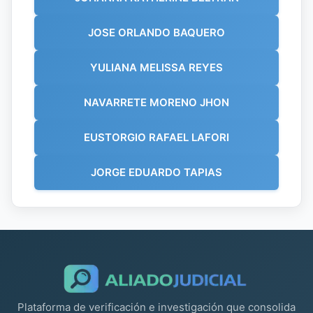
JOSE ORLANDO BAQUERO
YULIANA MELISSA REYES
NAVARRETE MORENO JHON
EUSTORGIO RAFAEL LAFORI
JORGE EDUARDO TAPIAS
Plataforma de verificación e investigación que consolida