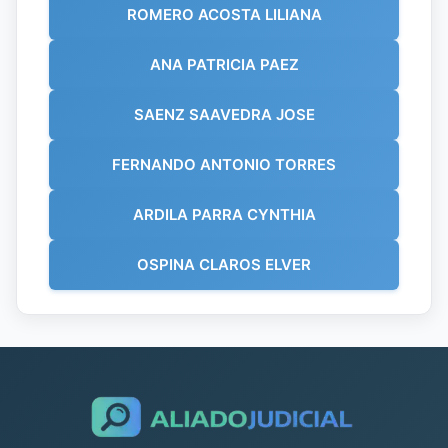
ROMERO ACOSTA LILIANA
ANA PATRICIA PAEZ
SAENZ SAAVEDRA JOSE
FERNANDO ANTONIO TORRES
ARDILA PARRA CYNTHIA
OSPINA CLAROS ELVER