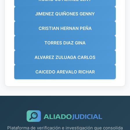
JIMENEZ QUIÑONES GENNY
CRISTIAN HERNAN PEÑA
TORRES DIAZ GINA
ALVAREZ ZULUAGA CARLOS
CAICEDO AREVALO RICHAR
Plataforma de verificación e investigación que consolida