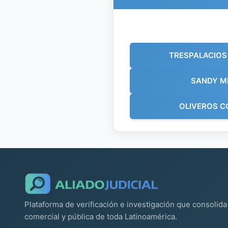
TRESPALACIOS
SANDY M
OLIVEROS 
Plataforma de verificación e investigación que consolida 
comercial y pública de toda Latinoamérica.