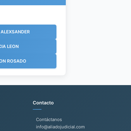
 ALEXSANDER
CIA LEON
EON ROSADO
Contacto
Contáctanos
info@aliadojudicial.com