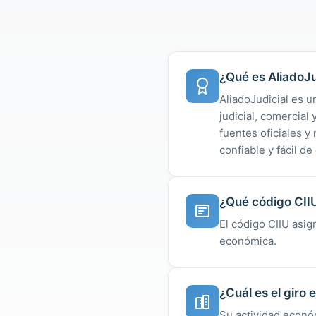
¿Qué es AliadoJu
AliadoJudicial es u
judicial, comercial
fuentes oficiales 
confiable y fácil de
¿Qué código CIIU
El código CIIU asig
económica.
¿Cuál es el giro
Su actividad econó