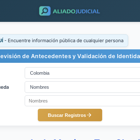
UÍ
- Encuentre información pública de cualquier persona
evisión de Antecedentes y Validación de Identid
ueda
Buscar Registros