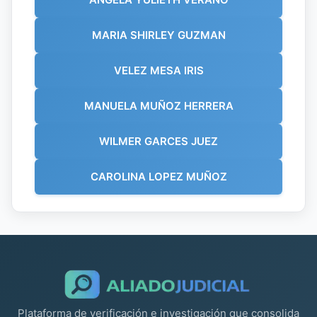
MARIA SHIRLEY GUZMAN
VELEZ MESA IRIS
MANUELA MUÑOZ HERRERA
WILMER GARCES JUEZ
CAROLINA LOPEZ MUÑOZ
Plataforma de verificación e investigación que consolida