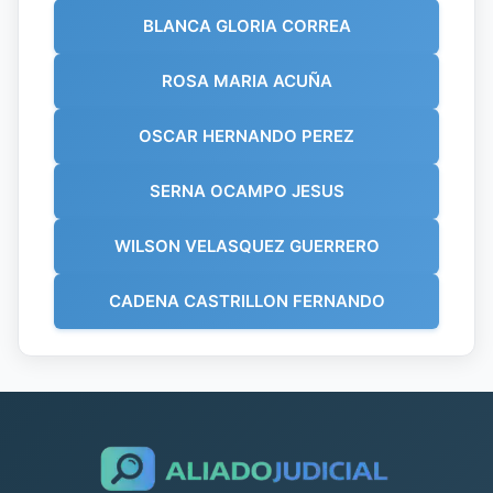
BLANCA GLORIA CORREA
ROSA MARIA ACUÑA
OSCAR HERNANDO PEREZ
SERNA OCAMPO JESUS
WILSON VELASQUEZ GUERRERO
CADENA CASTRILLON FERNANDO