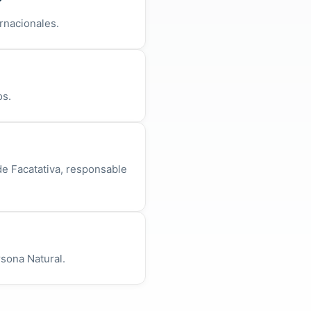
?
ernacionales.
os.
de Facatativa, responsable
rsona Natural.