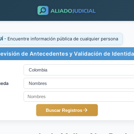
UÍ
- Encuentre información pública de cualquier persona
evisión de Antecedentes y Validación de Identid
ueda
Buscar Registros