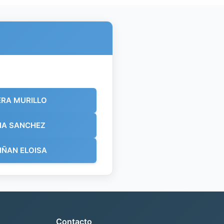
RA MURILLO
NA SANCHEZ
IÑAN ELOISA
Contacto