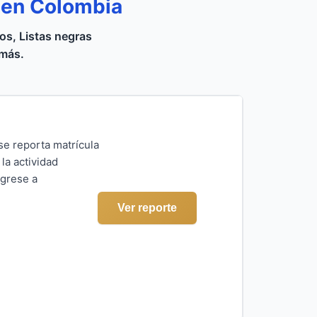
 en Colombia
s, Listas negras
 más.
se reporta matrícula
la actividad
ngrese a
Ver reporte