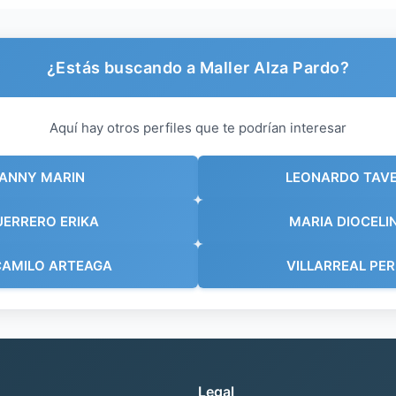
¿Estás buscando a Maller Alza Pardo?
Aquí hay otros perfiles que te podrían interesar
FANNY MARIN
LEONARDO TAVE
UERRERO ERIKA
MARIA DIOCELI
CAMILO ARTEAGA
VILLARREAL PER
Legal