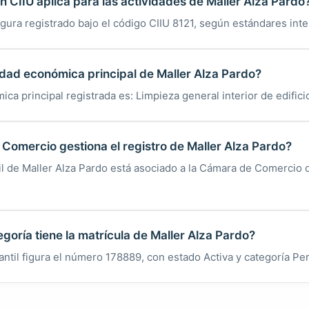
n CIIU aplica para las actividades de Maller Alza Pardo
igura registrado bajo el código CIIU 8121, según estándares int
vidad económica principal de Maller Alza Pardo?
ica principal registrada es: Limpieza general interior de edifici
omercio gestiona el registro de Maller Alza Pardo?
il de Maller Alza Pardo está asociado a la Cámara de Comercio 
goría tiene la matrícula de Maller Alza Pardo?
antil figura el número 178889, con estado Activa y categoría Pe