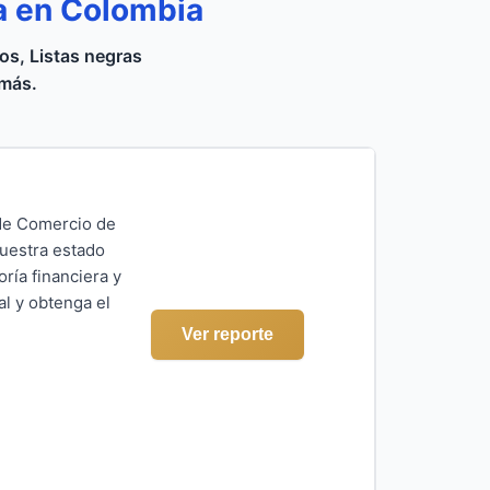
a en Colombia
s, Listas negras
 más.
 de Comercio de
muestra estado
ría financiera y
al y obtenga el
Ver reporte