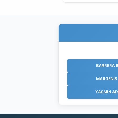
BARRERA 
MARGENIS 
YASMIN A