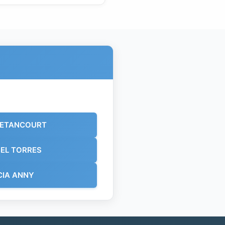
BETANCOURT
EL TORRES
CIA ANNY