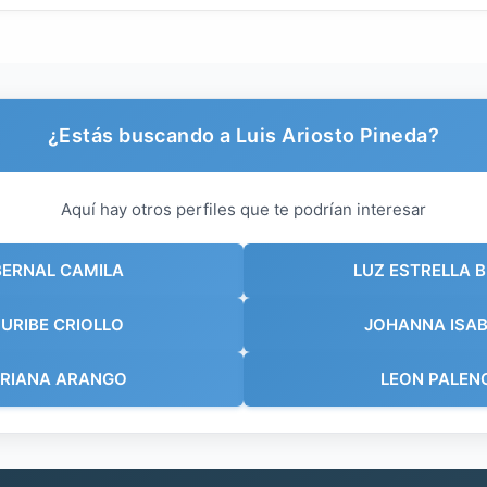
¿Estás buscando a Luis Ariosto Pineda?
Aquí hay otros perfiles que te podrían interesar
BERNAL CAMILA
LUZ ESTRELLA 
URIBE CRIOLLO
JOHANNA ISAB
DRIANA ARANGO
LEON PALEN