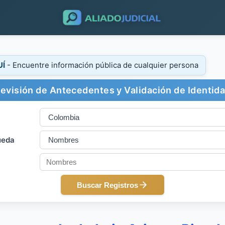
UÍ
- Encuentre información pública de cualquier persona
evisión de Antecedentes y Validación de Identid
ueda
Buscar Registros