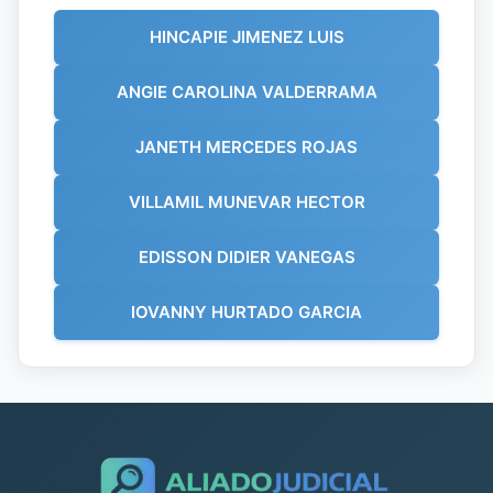
HINCAPIE JIMENEZ LUIS
ANGIE CAROLINA VALDERRAMA
JANETH MERCEDES ROJAS
VILLAMIL MUNEVAR HECTOR
EDISSON DIDIER VANEGAS
IOVANNY HURTADO GARCIA