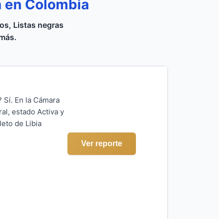
a en Colombia
s, Listas negras
 más.
 Sí. En la Cámara
al, estado Activa y
eto de Libia
Ver reporte