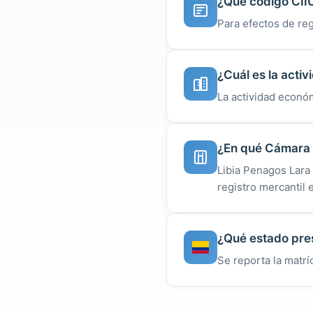
¿Qué código CIIU
Para efectos de reg
¿Cuál es la acti
La actividad económ
¿En qué Cámara d
Libia Penagos Lara
registro mercantil 
¿Qué estado pres
Se reporta la matrí