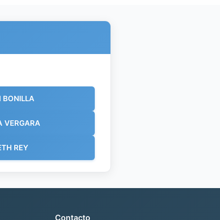
N BONILLA
A VERGARA
ETH REY
Contacto