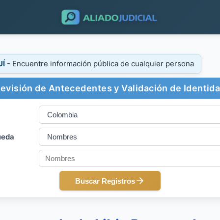
UÍ
- Encuentre información pública de cualquier persona
evisión de Antecedentes y Validación de Identid
ueda
Buscar Registros