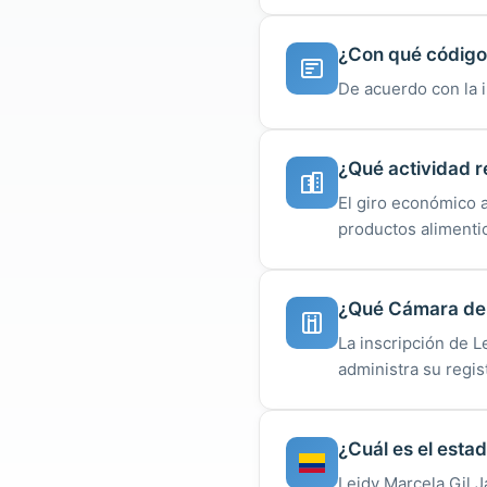
¿Con qué código 
De acuerdo con la i
¿Qué actividad re
El giro económico 
productos alimentic
¿Qué Cámara de 
La inscripción de L
administra su regist
¿Cuál es el estad
Leidy Marcela Gil J