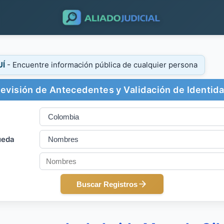
UÍ
- Encuentre información pública de cualquier persona
evisión de Antecedentes y Validación de Identid
ueda
Buscar Registros