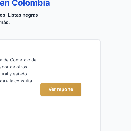
 en Colombia
s, Listas negras
 más.
ara de Comercio de
menor de otros
ural y estado
da a la consulta
Ver reporte