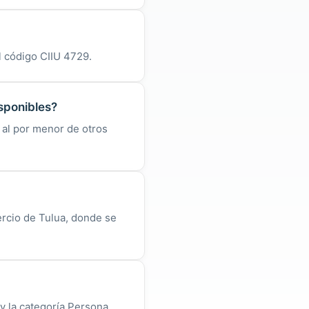
l código CIIU 4729.
isponibles?
 al por menor de otros
ercio de Tulua, donde se
 y la categoría Persona