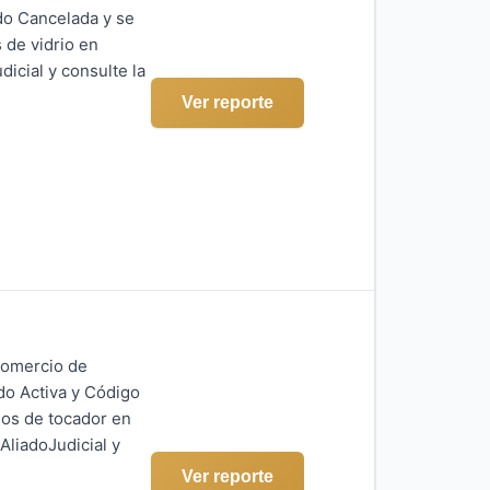
ado Cancelada y se
 de vidrio en
icial y consulte la
Ver reporte
Comercio de
do Activa y Código
los de tocador en
AliadoJudicial y
Ver reporte