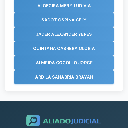
ALGECIRA MERY LUDIVIA
SADOT OSPINA CELY
JADER ALEXANDER YEPES
QUINTANA CABRERA GLORIA
ALMEIDA COGOLLO JORGE
ARDILA SANABRIA BRAYAN