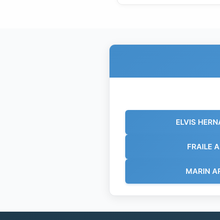
ELVIS HER
FRAILE 
MARIN A