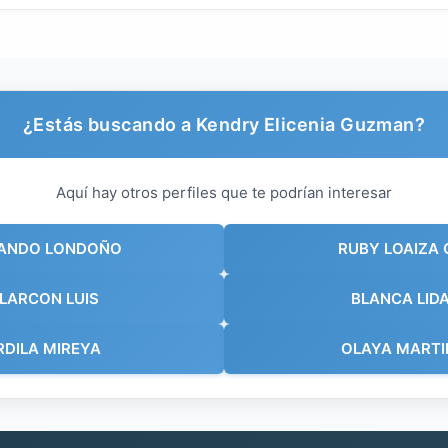
¿Estás buscando a Kendry Elicenia Guzman?
Aquí hay otros perfiles que te podrían interesar
NANDO LONDOÑO
RUBY LOAIZA 
ALARCON LUIS
BLANCA LID
RDILA MIREYA
OLAYA MARTI