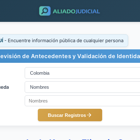
UÍ
- Encuentre información pública de cualquier persona
evisión de Antecedentes y Validación de Identid
ueda
Buscar Registros