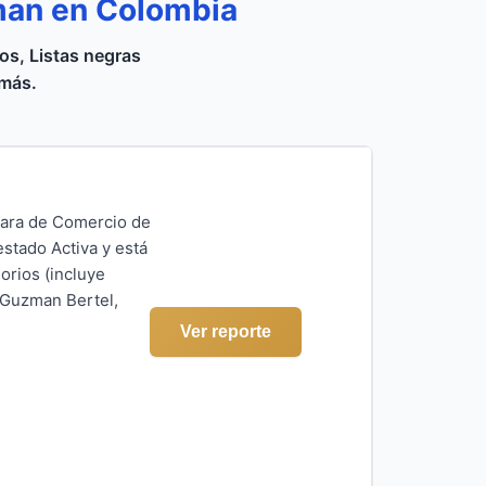
man en Colombia
s, Listas negras
 más.
ámara de Comercio de
estado Activa y está
orios (incluye
a Guzman Bertel,
Ver reporte