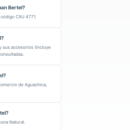
man Bertel?
l código CIIU 4771.
l?
 sus accesorios (incluye
consultadas.
el?
 Comercio de Aguachica,
tel?
sona Natural.