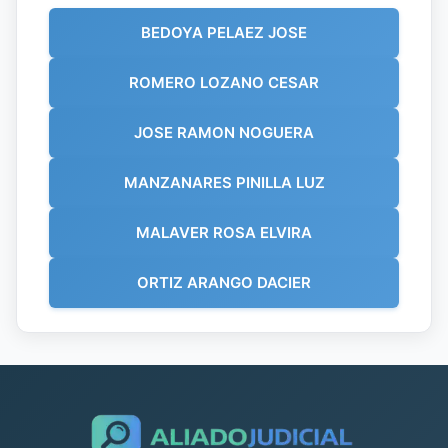
BEDOYA PELAEZ JOSE
ROMERO LOZANO CESAR
JOSE RAMON NOGUERA
MANZANARES PINILLA LUZ
MALAVER ROSA ELVIRA
ORTIZ ARANGO DACIER