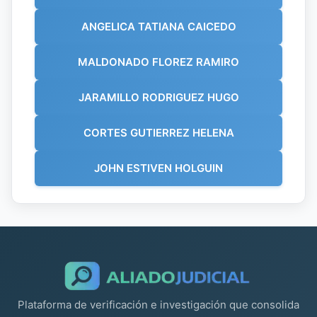
ANGELICA TATIANA CAICEDO
MALDONADO FLOREZ RAMIRO
JARAMILLO RODRIGUEZ HUGO
CORTES GUTIERREZ HELENA
JOHN ESTIVEN HOLGUIN
Plataforma de verificación e investigación que consolida