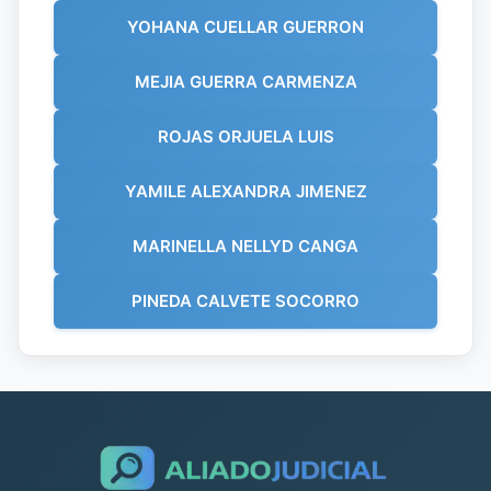
YOHANA CUELLAR GUERRON
MEJIA GUERRA CARMENZA
ROJAS ORJUELA LUIS
YAMILE ALEXANDRA JIMENEZ
MARINELLA NELLYD CANGA
PINEDA CALVETE SOCORRO