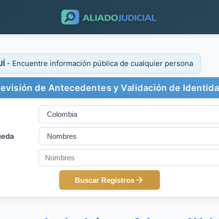
UÍ
- Encuentre información pública de cualquier persona
evisión de Antecedentes y Validación de Identid
ueda
Buscar Registros