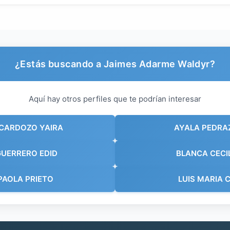
¿Estás buscando a Jaimes Adarme Waldyr?
Aquí hay otros perfiles que te podrían interesar
CARDOZO YAIRA
AYALA PEDRA
GUERRERO EDID
BLANCA CECI
PAOLA PRIETO
LUIS MARIA 