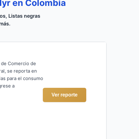
dyr en Colombia
s, Listas negras
 más.
a de Comercio de
al, se reporta en
las para el consumo
grese a
Ver reporte