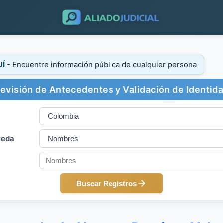
UÍ
- Encuentre información pública de cualquier persona
evisión de Antecedentes y Validación de Identid
ueda
Buscar Registros