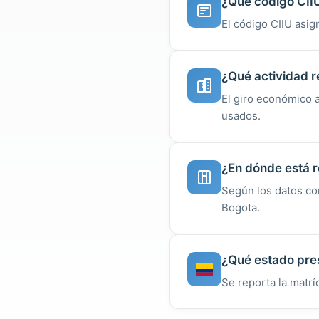
¿Qué código CII
El código CIIU asi
¿Qué actividad r
El giro económico
usados.
¿En dónde está r
Según los datos co
Bogota.
¿Qué estado pre
Se reporta la matr