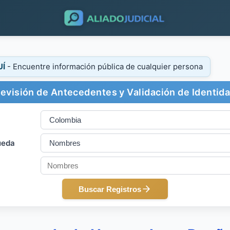
UÍ
- Encuentre información pública de cualquier persona
evisión de Antecedentes y Validación de Identid
ueda
Buscar Registros