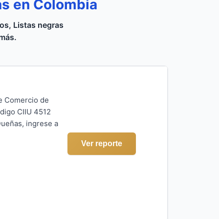
as en Colombia
s, Listas negras
 más.
de Comercio de
ódigo CIIU 4512
ueñas, ingrese a
Ver reporte