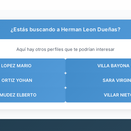
¿Estás buscando a Herman Leon Dueñas?
Aquí hay otros perfiles que te podrían interesar
 LOPEZ MARIO
VILLA BAYONA 
 ORTIZ YOHAN
SARA VIRGIN
RMUDEZ ELBERTO
VILLAR NIE