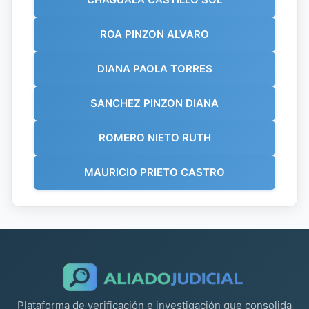
ROA PINZON ALVARO
DIANA PAOLA TORRES
SANCHEZ PINZON DIANA
ROMERO NIETO RUTH
MAURICIO PRIETO CASTRO
Plataforma de verificación e investigación que consolida