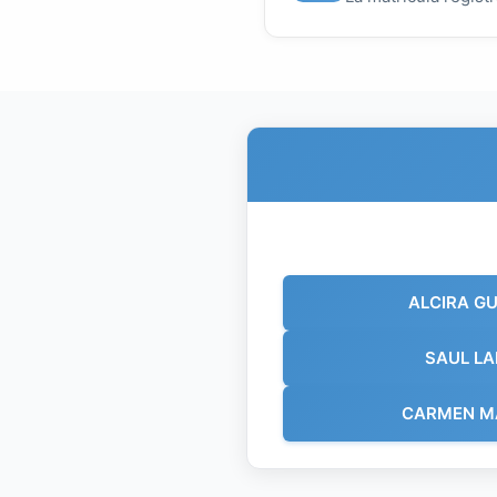
ALCIRA G
SAUL LA
CARMEN M