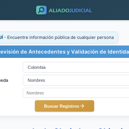
UÍ
- Encuentre información pública de cualquier persona
evisión de Antecedentes y Validación de Identid
ueda
Buscar Registros