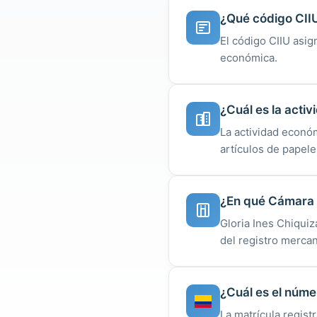
¿Qué código CIIU
El código CIIU asig
económica.
¿Cuál es la acti
La actividad económ
artículos de papele
¿En qué Cámara d
Gloria Ines Chiqui
del registro mercan
¿Cuál es el núme
La matrícula regist