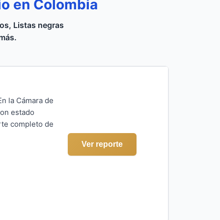
io en Colombia
s, Listas negras
 más.
 En la Cámara de
con estado
rte completo de
Ver reporte