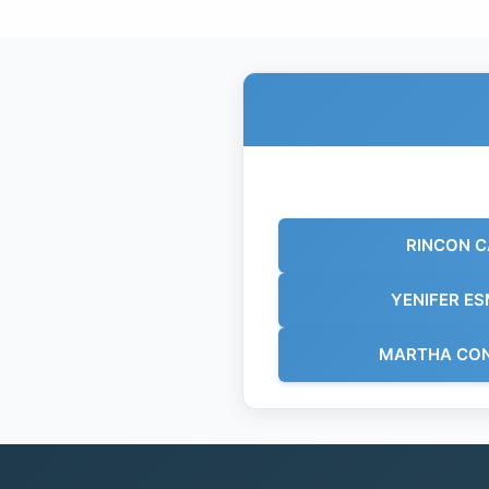
RINCON C
YENIFER E
MARTHA CO