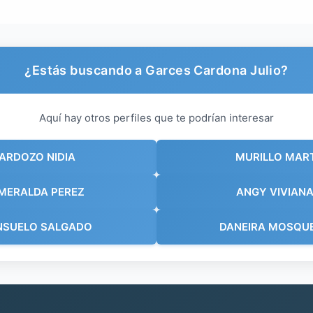
¿Estás buscando a Garces Cardona Julio?
Aquí hay otros perfiles que te podrían interesar
ARDOZO NIDIA
MURILLO MART
SMERALDA PEREZ
ANGY VIVIAN
NSUELO SALGADO
DANEIRA MOSQUE