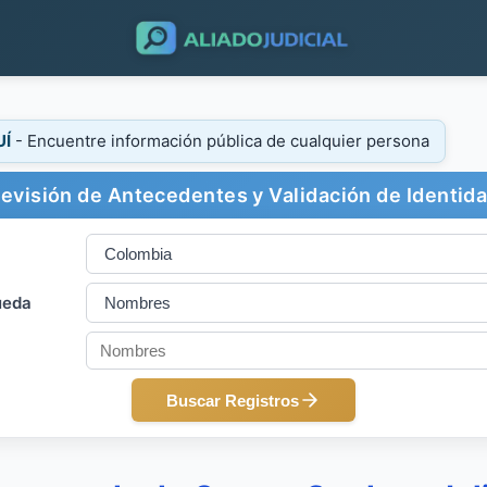
UÍ
- Encuentre información pública de cualquier persona
evisión de Antecedentes y Validación de Identid
ueda
Buscar Registros