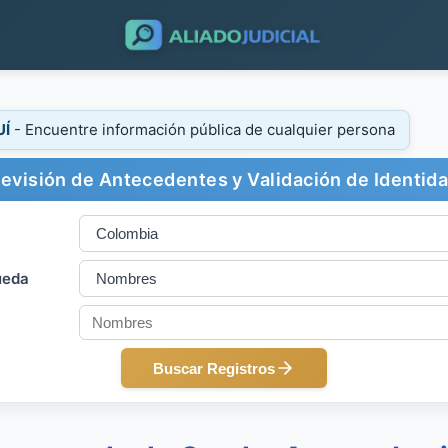
UÍ
- Encuentre información pública de cualquier persona
evisión de Antecedentes y Validación de Identid
ueda
Buscar Registros