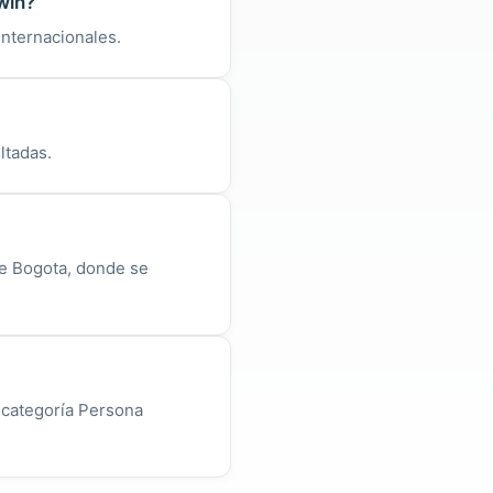
win?
internacionales.
ltadas.
e Bogota, donde se
 categoría Persona