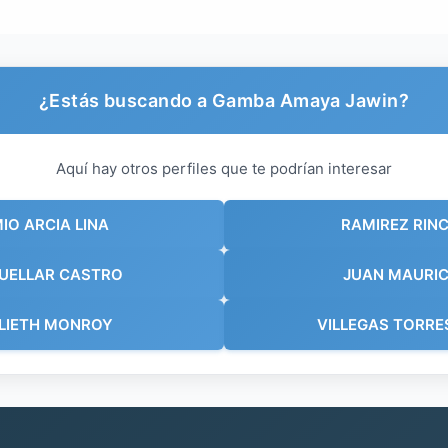
¿Estás buscando a Gamba Amaya Jawin?
Aquí hay otros perfiles que te podrían interesar
IO ARCIA LINA
RAMIREZ RIN
UELLAR CASTRO
JUAN MAURIC
LIETH MONROY
VILLEGAS TORRE