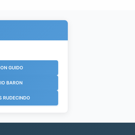
CON GUIDO
IO BARON
S RUDECINDO