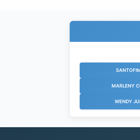
SANTOFIM
MARLENY C
WENDY JU