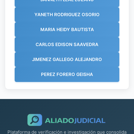
YANETH RODRIGUEZ OSORIO
MARIA HEIDY BAUTISTA
CARLOS EDISON SAAVEDRA
JIMENEZ GALLEGO ALEJANDRO
PEREZ FORERO GEISHA
Plataforma de verificación e investigación que consolida