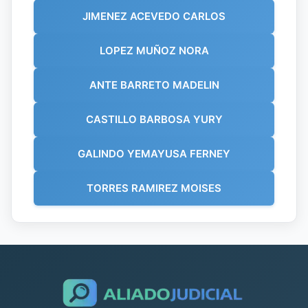
JIMENEZ ACEVEDO CARLOS
LOPEZ MUÑOZ NORA
ANTE BARRETO MADELIN
CASTILLO BARBOSA YURY
GALINDO YEMAYUSA FERNEY
TORRES RAMIREZ MOISES