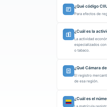
¿Qué código CIIU
Para efectos de regi
¿Cuál es la acti
La actividad econó
especializados con
o tabaco.
¿Qué Cámara de C
El registro mercant
de esa región.
¿Cuál es el núme
La matrícula regist