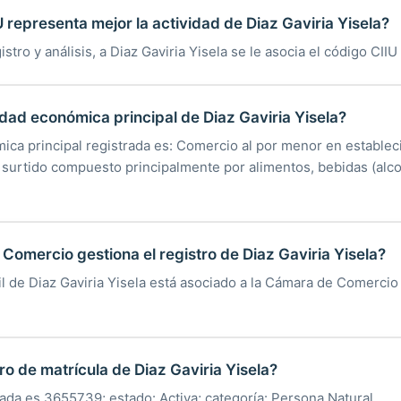
 representa mejor la actividad de Diaz Gaviria Yisela?
stro y análisis, a Diaz Gaviria Yisela se le asocia el código CIIU
vidad económica principal de Diaz Gaviria Yisela?
mica principal registrada es: Comercio al por menor en estable
 surtido compuesto principalmente por alimentos, bebidas (alcoh
omercio gestiona el registro de Diaz Gaviria Yisela?
il de Diaz Gaviria Yisela está asociado a la Cámara de Comerci
ro de matrícula de Diaz Gaviria Yisela?
rada es 3655739; estado: Activa; categoría: Persona Natural.