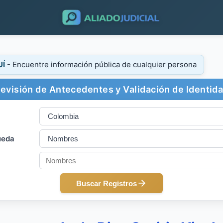
UÍ
- Encuentre información pública de cualquier persona
evisión de Antecedentes y Validación de Identid
ueda
Buscar Registros