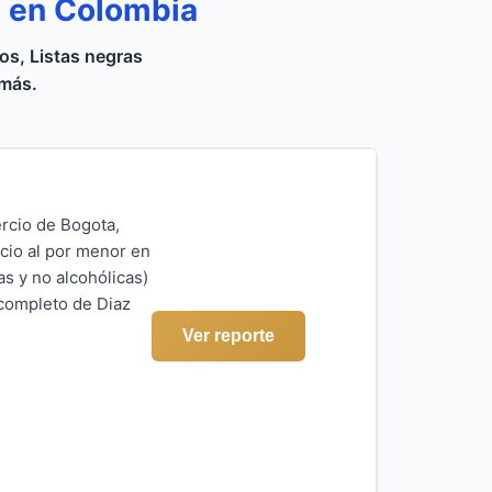
a en Colombia
s, Listas negras
 más.
ercio de Bogota,
cio al por menor en
s y no alcohólicas)
 completo de Diaz
Ver reporte