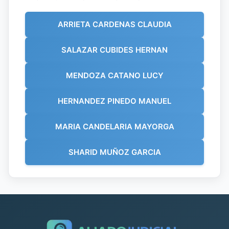
ARRIETA CARDENAS CLAUDIA
SALAZAR CUBIDES HERNAN
MENDOZA CATANO LUCY
HERNANDEZ PINEDO MANUEL
MARIA CANDELARIA MAYORGA
SHARID MUÑOZ GARCIA