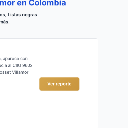
amor en Colombia
s, Listas negras
 más.
a, aparece con
cia al CIIU 9602
hosset Villamor
Ver reporte