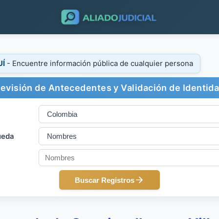
UÍ
- Encuentre información pública de cualquier persona
evisión de Antecedentes y Validación de Identid
ueda
Buscar Registros