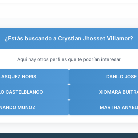
¿Estás buscando a Crystian Jhosset Villamor?
Aquí hay otros perfiles que te podrían interesar
LASQUEZ NORIS
DANILO JOSE
LO CASTELBLANCO
XIOMARA BUITR
ERNANDO MUÑOZ
MARTHA ANYELI