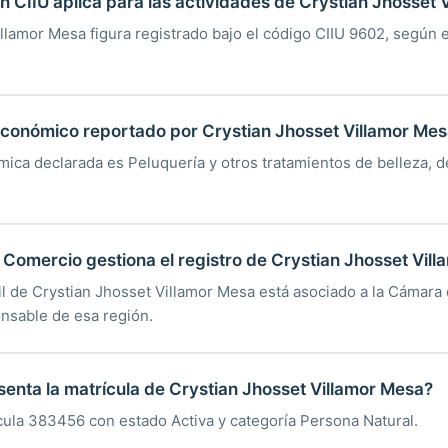
ón CIIU aplica para las actividades de Crystian Jhosset
illamor Mesa figura registrado bajo el código CIIU 9602, según 
 económico reportado por Crystian Jhosset Villamor Me
mica declarada es Peluquería y otros tratamientos de belleza, d
omercio gestiona el registro de Crystian Jhosset Vil
til de Crystian Jhosset Villamor Mesa está asociado a la Cámar
onsable de esa región.
enta la matrícula de Crystian Jhosset Villamor Mesa?
cula 383456 con estado Activa y categoría Persona Natural.