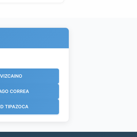
 VIZCAINO
AGO CORREA
D TIPAZOCA