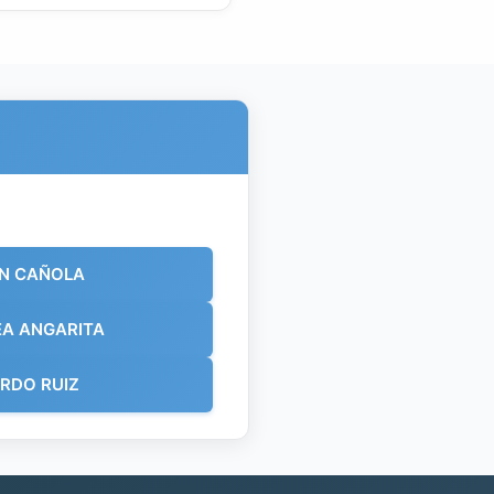
N CAÑOLA
EA ANGARITA
RDO RUIZ