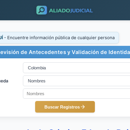
UÍ
- Encuentre información pública de cualquier persona
evisión de Antecedentes y Validación de Identid
ueda
Buscar Registros