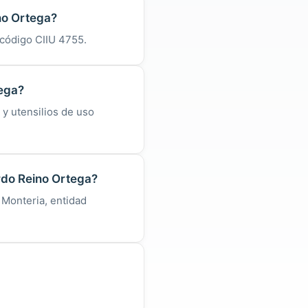
no Ortega?
l código CIIU 4755.
tega?
 y utensilios de uso
rdo Reino Ortega?
 Monteria, entidad