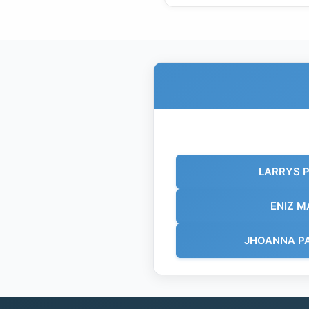
LARRYS 
ENIZ M
JHOANNA PA