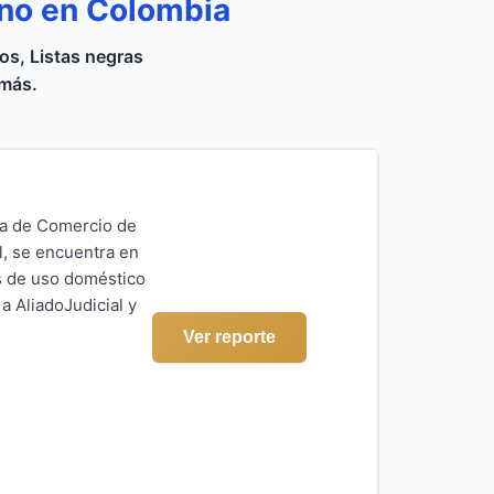
ino en Colombia
s, Listas negras
 más.
ara de Comercio de
l, se encuentra en
os de uso doméstico
a AliadoJudicial y
Ver reporte