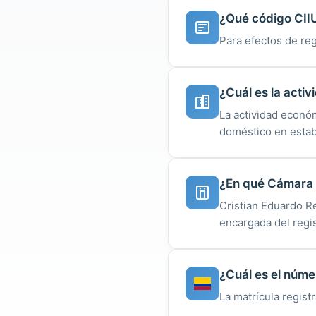
¿Qué código CIIU
Para efectos de reg
¿Cuál es la acti
La actividad económ
doméstico en estab
¿En qué Cámara d
Cristian Eduardo R
encargada del regis
¿Cuál es el núme
La matrícula regist