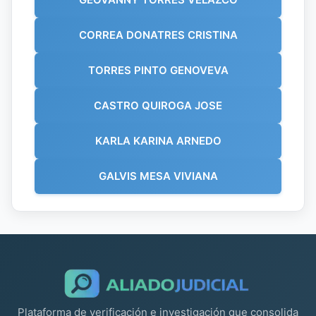
CORREA DONATRES CRISTINA
TORRES PINTO GENOVEVA
CASTRO QUIROGA JOSE
KARLA KARINA ARNEDO
GALVIS MESA VIVIANA
Plataforma de verificación e investigación que consolida